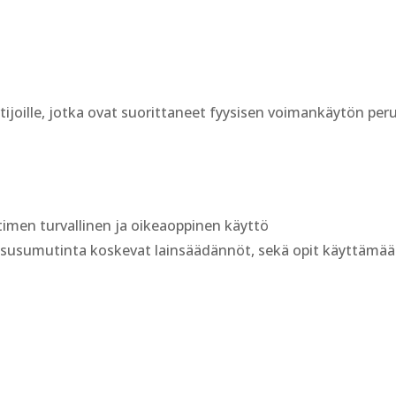
artijoille, jotka ovat suorittaneet fyysisen voimankäytön pe
imen turvallinen ja oikeaoppinen käyttö
asusumutinta koskevat lainsäädännöt, sekä opit käyttämään