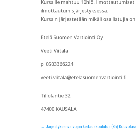
Kurssille mahtuu 10hlö. Ilmottautumiset
ilmottautumisjärjestyksessä.
Kurssin järjestetään mikäli osallistujia o
Etelä Suomen Vartiointi Oy
Veeti Viitala
p. 0503366224
veeti.viitala@etelasuomenvartiointi.fi
Tillolantie 32
47400 KAUSALA
←
Järjestyksenvalvojan kertauskoulutus (8h) Kouvolas