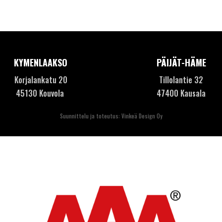
KYMENLAAKSO
PÄIJÄT-HÄME
Korjalankatu 20
Tillolantie 32
45130 Kouvola
47400 Kausala
Suunnittelu ja toteutus: Vinkeä Design Oy